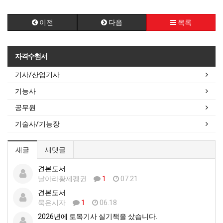
이전
다음
목록
자격수험서
기사/산업기사
기능사
공무원
기술사/기능장
새글
새댓글
견본도서
날아라황제펭귄
1
07.21
견본도서
묵은시자
1
06.18
2026년에 토목기사 실기책을 샀습니다.