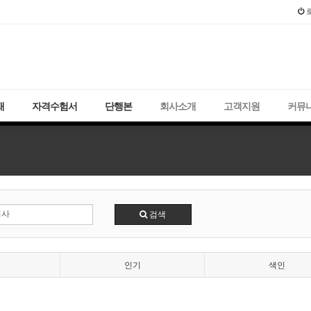
2021년 국가
재
자격수험서
단행본
회사소개
고객지원
커뮤
검색
인기
색인