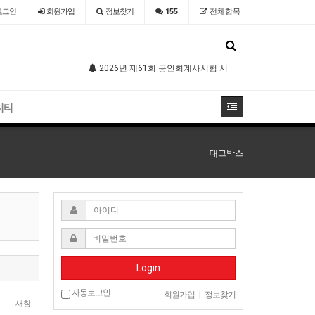
로그인
회원
가입
정보찾기
155
전체항목
기술자격검정 시행공고
2026년 제61회 공인회계사시험 시행공고
2026년 국가
니티
태그박스
Login
자동로그인
회원가입
|
정보찾기
새창