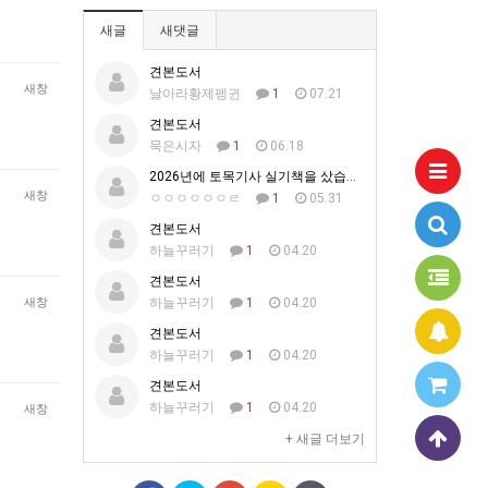
새글
새댓글
견본도서
새창
날아라황제펭귄
1
07.21
견본도서
묵은시자
1
06.18
2026년에 토목기사 실기책을 샀습니다.
새창
ㅇㅇㅇㅇㅇㅇㄹ
1
05.31
견본도서
하늘꾸러기
1
04.20
견본도서
새창
하늘꾸러기
1
04.20
견본도서
하늘꾸러기
1
04.20
견본도서
하늘꾸러기
1
04.20
새창
+ 새글 더보기