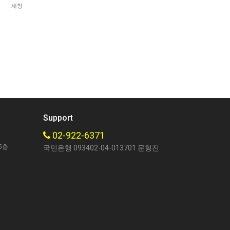
새창
Support
02-922-6371
5층
국민은행 093402-04-013701 문형진
호