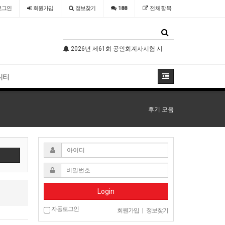
로그인
회원
가입
정보찾기
188
전체항목
기술자격검정 시행공고
2026년 제61회 공인회계사시험 시행공고
2026년 국가
니티
후기 모음
Login
자동로그인
회원가입
|
정보찾기