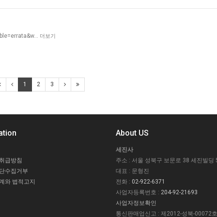
able=errata&w…
더보기
1
2
3
ation
About US
세진사
 취급방침
주소 : 서울 성북구 보문로 38 세진빌딩 
무단수집거부
대표 : 문형진
계와 법적고지
전화 :
02-922-6371
사업자등록번호 :
204-92-21693
사업자정보확인
통신판매업신고 : 제2012-성북-00072