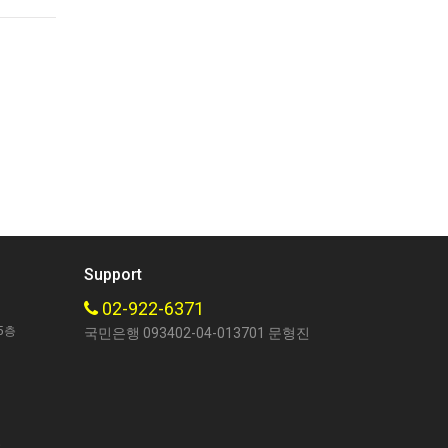
Support
02-922-6371
5층
국민은행 093402-04-013701 문형진
호