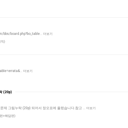
bbs/board.php?bo_table…
더보기
적직)
table=errata&…
더보기
(20p)
문제 그림누락 (20p) 되어서 정오표에 올렸습니다.참고 …
더보기
제편+해답편)