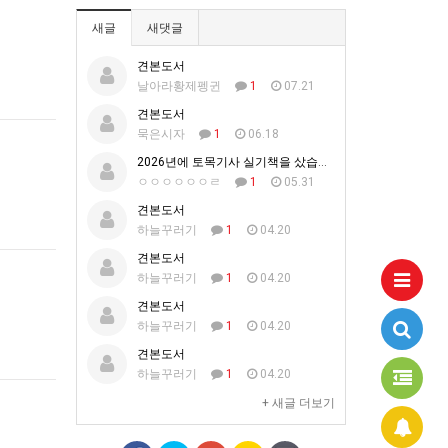
새글
새댓글
견본도서
날아라황제펭귄
1
07.21
견본도서
묵은시자
1
06.18
2026년에 토목기사 실기책을 샀습니다.
ㅇㅇㅇㅇㅇㅇㄹ
1
05.31
견본도서
하늘꾸러기
1
04.20
견본도서
하늘꾸러기
1
04.20
견본도서
하늘꾸러기
1
04.20
견본도서
하늘꾸러기
1
04.20
+ 새글 더보기