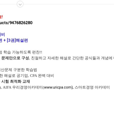
!
ducts/9476826280
대비
편 + [3권]해설편
 학습 가능하도록 편찬!!
리 문제만으로 구성
, 친절하고 자세한 해설로 간단한 공식들과 개념에 
 계산문제 구분한 학습법
 해설로 공기업, CPA 완벽 대비
 시험 최적화 교재
www.uricpa.com),
on), AIFA 우리경영아카데미(
스마트경영 아카데미