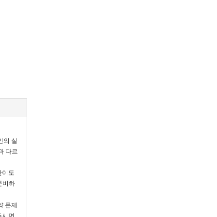
인의 실
과 다르
난이도
 준비하
약 문제
주시면