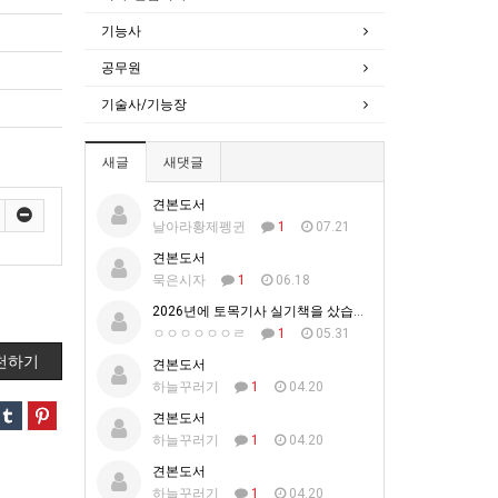
기능사
공무원
기술사/기능장
새글
새댓글
견본도서
날아라황제펭귄
1
07.21
견본도서
묵은시자
1
06.18
2026년에 토목기사 실기책을 샀습니다.
ㅇㅇㅇㅇㅇㅇㄹ
1
05.31
천하기
견본도서
하늘꾸러기
1
04.20
견본도서
하늘꾸러기
1
04.20
견본도서
하늘꾸러기
1
04.20