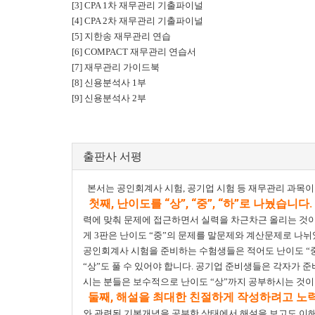
[3] CPA 1차 재무관리 기출파이널
[4] CPA 2차 재무관리 기출파이널
[5] 지한송 재무관리 연습
[6] COMPACT 재무관리 연습서
[7] 재무관리 가이드북
[8] 신용분석사 1부
[9] 신용분석사 2부
출판사 서평
본서는 공인회계사 시험, 공기업 시험 등 재무관리 과목이
첫째, 난이도를 “상”, “중”, “하”로 나눴습니다.
력에 맞춰 문제에 접근하면서 실력을 차근차근 올리는 것이
게 3판은 난이도 “중”의 문제를 말문제와 계산문제로 나
공인회계사 시험을 준비하는 수험생들은 적어도 난이도 “중”
“상”도 풀 수 있어야 합니다. 공기업 준비생들은 각자가 
시는 분들은 보수적으로 난이도 “상”까지 공부하시는 것이
둘째, 해설을 최대한 친절하게 작성하려고 노
와 관련된 기본개념을 공부한 상태에서 해설을 보고도 이해