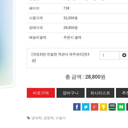
페이지
738
시중가격
32,000원
판매가격
28,800원
배송비결제
주문시 결제
(개정3판) 친절한 객관식 재무관리(전3
권)
총 금액 :
28,800원
위시리스트
추
경제학
,
경영학
,
수험서