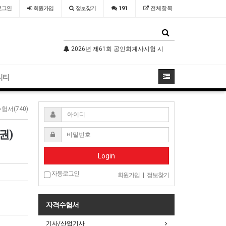
로그인
회원
가입
정보찾기
191
전체항목
기술자격검정 시행공고
2026년 제61회 공인회계사시험 시행공고
2026년 국가
니티
험서(740)
권)
Login
자동로그인
회원가입
|
정보찾기
자격수험서
기사/산업기사