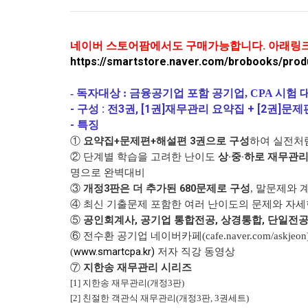
네이버 스토어팜에서도 구매가능합니다. 아래링크
https://smartstore.naver.com/brobooks/pro
- 독자대상 : 금융공기업 포함 공기업, CPA 시험 
- 구성 : 전3권, [1권]재무관리 요약집 + [2권]문제
- 특징
요약집+문제편+해설편 3권으로 구성
①
하여 실전처럼
상·중·하로 재무관
② 단계별 학습을 고려한 난이도
명으로 완벽대비
개정3판은 더 추가된 680문제로 구성
③
, 말문제와
④ 최신 기출문제 포함한 여러 난이도의 문제와 자세한
공인회계사, 공기업 통합전공, 상경통합, 단일전공
⑤
⑥ 전수환 공기업 네이버카페(cafe.naver.com/askje
www.smartcpa.kr)
(
저자 직강 동영상
지한송 재무관리 시리즈
⑦
[1] 지한송 재무관리(개정3판)
[2] 친절한 객관식 재무관리(개정3판, 3권세트)