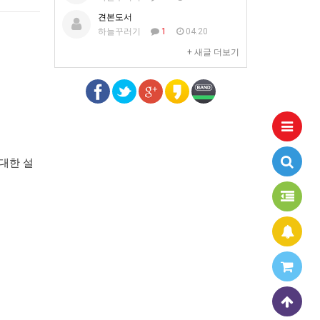
견본도서
하늘꾸러기
1
04.20
+ 새글 더보기
대한 설