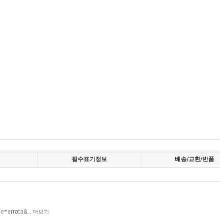
필수표기정보
배송/교환/반품
ble=errata&…
더보기