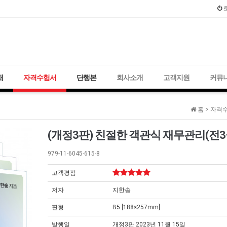
2021년 국가
재
자격수험서
단행본
회사소개
고객지원
커뮤
홈 >
자격수
(개정3판) 친절한 객관식 재무관리(전3
979-11-6045-615-8
고객평점
저자
지한송
판형
B5 [188×257mm]
발행일
개정3판 2023년 11월 15일