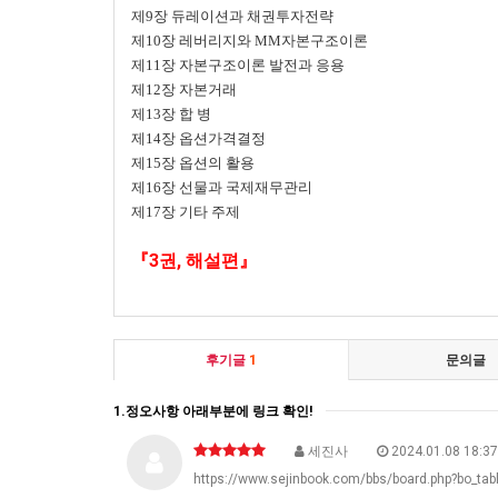
제9장 듀레이션과 채권투자전략
제10장 레버리지와 MM자본구조이론
제11장 자본구조이론 발전과 응용
제12장 자본거래
제13장 합 병
제14장 옵션가격결정
제15장 옵션의 활용
제16장 선물과 국제재무관리
제17장 기타 주제
『3권, 해설편』
후기글
1
문의글
1.정오사항 아래부분에 링크 확인!
세진사
2024.01.08 18:37
https://www.sejinbook.com/bbs/board.php?bo_ta