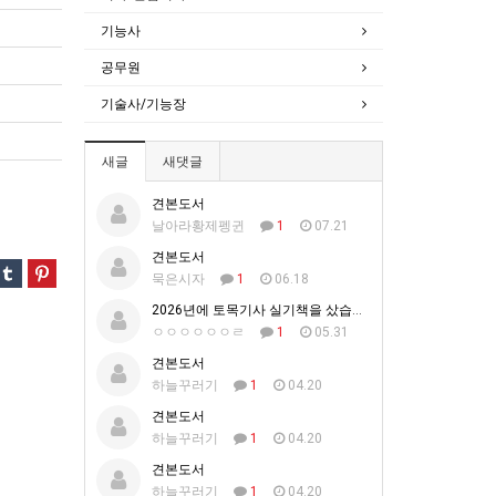
기능사
공무원
기술사/기능장
새글
새댓글
견본도서
날아라황제펭귄
1
07.21
견본도서
묵은시자
1
06.18
2026년에 토목기사 실기책을 샀습니다.
ㅇㅇㅇㅇㅇㅇㄹ
1
05.31
견본도서
하늘꾸러기
1
04.20
견본도서
하늘꾸러기
1
04.20
견본도서
하늘꾸러기
1
04.20