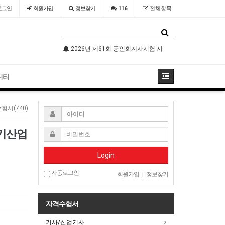
로그인
회원
가입
정보찾기
116
전체항목
기술자격검정 시행공고
2026년 제61회 공인회계사시험 시행공고
2026년 국가
니티
험서(740)
전기산업
Login
자동로그인
회원가입
|
정보찾기
자격수험서
기사/산업기사