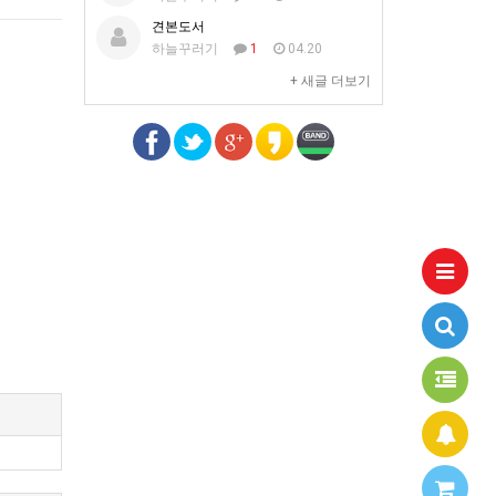
견본도서
하늘꾸러기
1
04.20
+ 새글 더보기