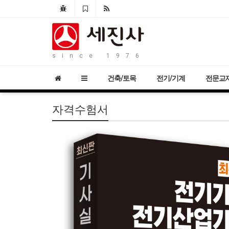
since 1976
건축/토목
전기/기계
전문교
자격수험서