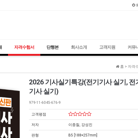
2021년 국가
재
자격수험서
단행본
회사소개
고객지원
커뮤
홈 >
자격수
2026 기사실기특강(전기기사 실기, 
기사 실기)
979-11-6045-676-9
고객평점
저자
이종칠, 강성진
판형
B5 [188×257mm]