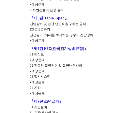
▸예상문제
⋆ 수변전설비 현장 실무
『제5편 Table-Spec』
전압강하 및 전선 단면적을 구하는 공식
KS C IEC 규격
전선길이 60[m]를 초과하는 경우의 전압강하
▸예상문제
『제6편 KEC(한국전기설비규정)』
01 전선로
▸예상문제
02 전로의 절연저항 및 절연내력시험
▸예상문제
03 접지시스템
▸예상문제
04 기타
▸예상문제
『제7편 조명설계』
01 조명설비
1.1 조명계산의 기본