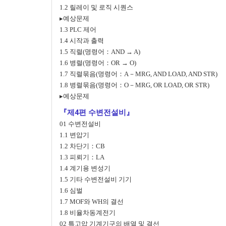
1.2 릴레이 및 로직 시퀀스
▸예상문제
1.3 PLC 제어
1.4 시작과 출력
1.5 직렬(명령어：AND → A)
1.6 병렬(명령어：OR → O)
1.7 직렬묶음(명령어：A－MRG, AND LOAD, AND STR)
1.8 병렬묶음(명령어：O－MRG, OR LOAD, OR STR)
▸예상문제
『제4편 수변전설비』
01 수변전설비
1.1 변압기
1.2 차단기：CB
1.3 피뢰기：LA
1.4 계기용 변성기
1.5 기타 수변전설비 기기
1.6 심벌
1.7 MOF와 WH의 결선
1.8 비율차동계전기
02 특고압 기계기구의 배열 및 결선