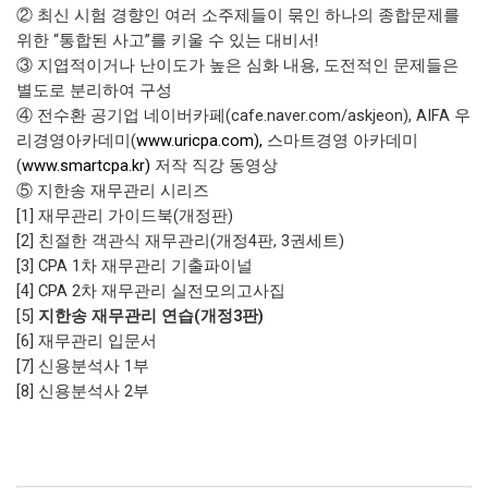
② 최신 시험 경향인 여러 소주제들이 묶인 하나의 종합문제를
위한 “통합된 사고”를 키울 수 있는 대비서!
③ 지엽적이거나 난이도가 높은 심화 내용, 도전적인 문제들은
별도로 분리하여 구성
④ 전수환 공기업 네이버카페(cafe.naver.com/askjeon), AIFA 우
리경영아카데미(
www.uricpa.com),
스마트경영 아카데미
(
www.smartcpa.kr)
저작 직강 동영상
⑤ 지한송 재무관리 시리즈
[1] 재무관리 가이드북(개정판)
[2] 친절한 객관식 재무관리(개정4판, 3권세트)
[3] CPA 1차 재무관리 기출파이널
[4] CPA 2차 재무관리 실전모의고사집
[5]
지한송 재무관리 연습(개정3판)
[6] 재무관리 입문서
[7] 신용분석사 1부
[8] 신용분석사 2부