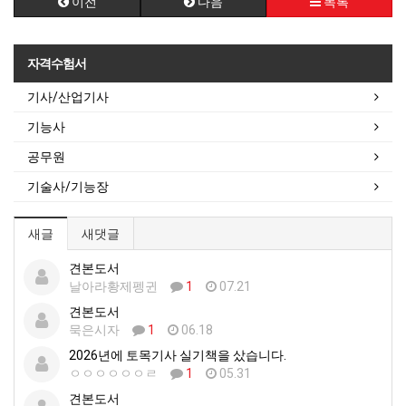
이전
다음
목록
자격수험서
기사/산업기사
기능사
공무원
기술사/기능장
새글
새댓글
견본도서
날아라황제펭귄
1
07.21
견본도서
묵은시자
1
06.18
2026년에 토목기사 실기책을 샀습니다.
ㅇㅇㅇㅇㅇㅇㄹ
1
05.31
견본도서