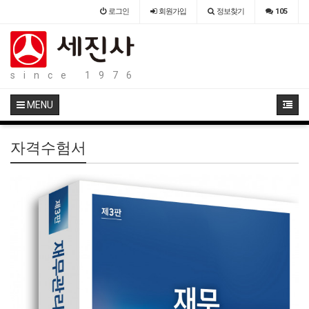
로그인
회원
가입
정보찾기
105
since 1976
MENU
자격수험서