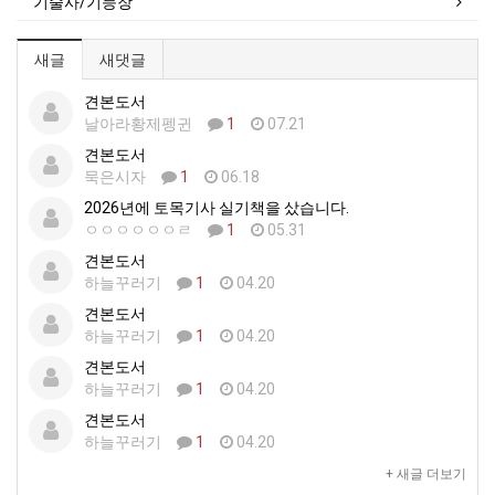
기술사/기능장
새글
새댓글
견본도서
날아라황제펭귄
1
07.21
견본도서
묵은시자
1
06.18
2026년에 토목기사 실기책을 샀습니다.
ㅇㅇㅇㅇㅇㅇㄹ
1
05.31
견본도서
하늘꾸러기
1
04.20
견본도서
하늘꾸러기
1
04.20
견본도서
하늘꾸러기
1
04.20
견본도서
하늘꾸러기
1
04.20
+ 새글 더보기