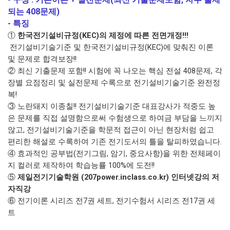
되는 408문제)
- 특징
①
한국전기설비규정(KEC)의 제정에 따른 전면개정!!!
전기설비기술기준 및 한국전기설비규정(KEC)에 맞춰진 이론
및 문제로 합격보장!!
② 최신 기출문제 포함!! 시험에 꼭 나오는 핵심 전설 408문제, 각
장별 요점정리 및 실전문제 수록으로 전기설비기술기준 완전정
복!
③ 노란돼지 이종칠!! 전기설비기술기준 대표강사가 적중도 높
은 문제를 직접 설명함으로써 수험생으로 하여금 부담을 느끼지
않고, 전기설비기술기준을 학문적 접근이 아닌 현장처럼 쉽고
편리한 해설로 수록하여 기존 전기도서의 틀을 탈피하였습니다.
④ 효과적인 공부법(전기그림, 암기, 중요사항)을 위한 전체페이
지 컬러로 제작하여 학습능률 100%에 도전!!
⑤
제일전기기술학원 (207power.inclass.co.kr) 인터넷강의 저
자직강
⑥ 전기이론 시리즈 전7권 세트, 전기수험서 시리즈 전17권 세
트