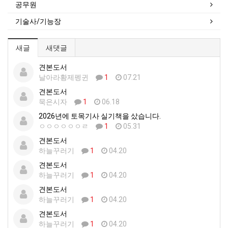
공무원
기술사/기능장
새글
새댓글
견본도서
날아라황제펭귄
1
07.21
견본도서
묵은시자
1
06.18
2026년에 토목기사 실기책을 샀습니다.
ㅇㅇㅇㅇㅇㅇㄹ
1
05.31
견본도서
하늘꾸러기
1
04.20
견본도서
하늘꾸러기
1
04.20
견본도서
하늘꾸러기
1
04.20
견본도서
하늘꾸러기
1
04.20