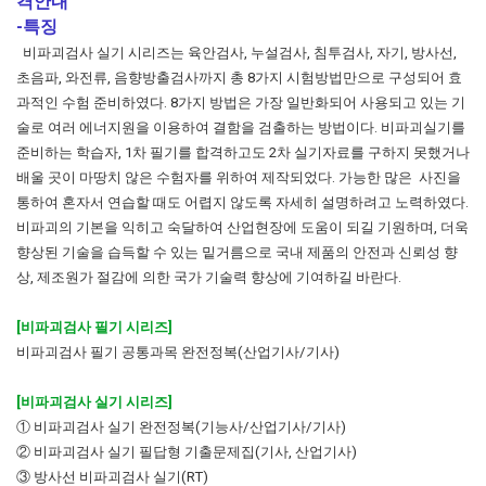
격안내
-특징
비파괴검사 실기 시리즈는 육안검사, 누설검사, 침투검사, 자기, 방사선,
초음파, 와전류, 음향방출검사까지 총 8가지 시험방법만으로 구성되어 효
과적인 수험 준비하였다. 8가지 방법은 가장 일반화되어 사용되고 있는 기
술로 여러 에너지원을 이용하여 결함을 검출하는 방법이다. 비파괴실기를
준비하는 학습자, 1차 필기를 합격하고도 2차 실기자료를 구하지 못했거나
배울 곳이 마땅치 않은 수험자를 위하여 제작되었다. 가능한 많은 사진을
통하여 혼자서 연습할 때도 어렵지 않도록 자세히 설명하려고 노력하였다.
비파괴의 기본을 익히고 숙달하여 산업현장에 도움이 되길 기원하며, 더욱
향상된 기술을 습득할 수 있는 밑거름으로 국내 제품의 안전과 신뢰성 향
상, 제조원가 절감에 의한 국가 기술력 향상에 기여하길 바란다.
[비파괴검사 필기 시리즈]
비파괴검사 필기 공통과목 완전정복(산업기사/기사)
[비파괴검사 실기 시리즈]
① 비파괴검사 실기 완전정복(기능사/산업기사/기사)
② 비파괴검사 실기 필답형 기출문제집(기사, 산업기사)
③ 방사선 비파괴검사 실기(RT)