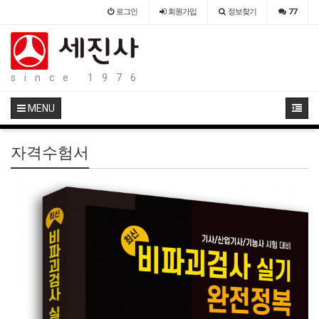
로그인
회원
가입
정보찾기
77
since 1976
MENU
자격수험서