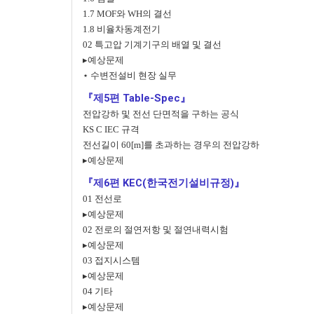
1.7 MOF와 WH의 결선
1.8 비율차동계전기
02 특고압 기계기구의 배열 및 결선
▸예상문제
⋆ 수변전설비 현장 실무
『제5편 Table-Spec』
전압강하 및 전선 단면적을 구하는 공식
KS C IEC 규격
전선길이 60[m]를 초과하는 경우의 전압강하
▸예상문제
『제6편 KEC(한국전기설비규정)』
01 전선로
▸예상문제
02 전로의 절연저항 및 절연내력시험
▸예상문제
03 접지시스템
▸예상문제
04 기타
▸예상문제