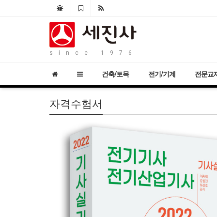
since 1976
건축/토목
전기/기계
전문교
자격수험서