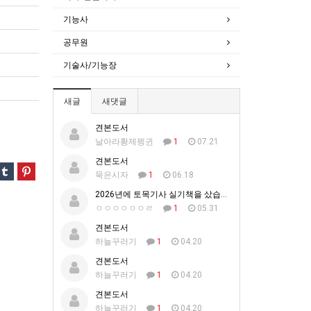
기능사
공무원
기술사/기능장
새글
새댓글
견본도서
날아라황제펭귄
1
07.21
견본도서
묵은시자
1
06.18
2026년에 토목기사 실기책을 샀습니다.
ㅇㅇㅇㅇㅇㅇㄹ
1
05.31
견본도서
하늘꾸러기
1
04.20
견본도서
하늘꾸러기
1
04.20
견본도서
하늘꾸러기
1
04.20