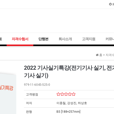
2021년 국가
재
자격수험서
단행본
회사소개
고객지원
커뮤
홈 >
자격수
2022 기사실기특강(전기기사 실기, 
기사 실기)
979-11-6045-525-0
고객평점
저자
이종칠, 강성진, 하상호
판형
B5 [188×257mm]