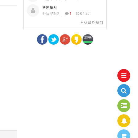
견본도서
하늘꾸러기
1
04.20
+ 새글 더보기