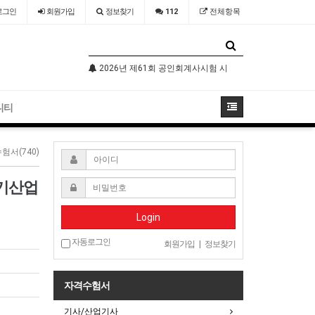
로그인
회원
가입
정보찾기
112
전체항목
기술자격검정 시행공고
2026년 제61회 공인회계사시험 시행공고
2026년 국가
니티
험서(740)
전기산업
Login
자동로그인
회원가입
|
정보찾기
자격수험서
기사/산업기사