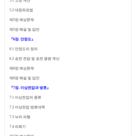
5.1
고장 계산
5.2
대칭좌표법
제5장 예상문제
제5장 해설 및 답안
『6장. 안정도』
6.1
안정도의 정의
6.2
송전 전압 및 송전 용량 계산
제6장 예상문제
제6장 해설 및 답안
『7장. 이상전압과 방호』
7.1
이상전압의 종류
7.2
이상전압 방호대책
7.3
뇌의 파형
7.4
피뢰기