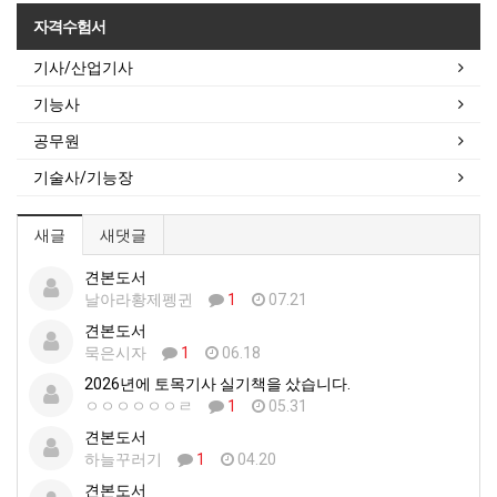
자격수험서
기사/산업기사
기능사
공무원
기술사/기능장
새글
새댓글
견본도서
날아라황제펭귄
1
07.21
견본도서
묵은시자
1
06.18
2026년에 토목기사 실기책을 샀습니다.
ㅇㅇㅇㅇㅇㅇㄹ
1
05.31
견본도서
하늘꾸러기
1
04.20
견본도서