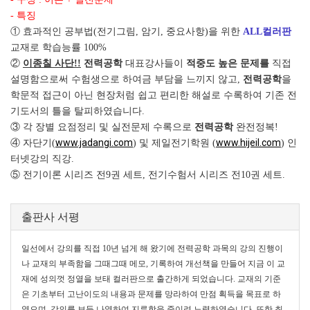
- 특징
① 효과적인 공부법(전기그림, 암기, 중요사항)을 위한
ALL컬러판
교재로 학습능률 100%
②
이종칠 사단!!
전력공학
대표강사들이
적중도 높은 문제를
직접
설명함으로써 수험생으로 하여금 부담을 느끼지 않고,
전력공학
을
학문적 접근이 아닌 현장처럼 쉽고 편리한 해설로 수록하여 기존 전
기도서의 틀을 탈피하였습니다.
③ 각 장별 요점정리 및 실전문제 수록으로
전력공학
완전정복!
www.jadangi.com
www.hijeil.com
④ 자단기(
) 및 제일전기학원 (
) 인
터넷강의 직강.
⑤ 전기이론 시리즈 전9권 세트, 전기수험서 시리즈 전10권 세트.
출판사 서평
일선에서 강의를 직접 10년 넘게 해 왔기에 전력공학 과목의 강의 진행이
나 교재의 부족함을 그때그때 메모, 기록하여 개선책을 만들어 지금 이 교
재에 성의껏 정열을 보태 컬러판으로 출간하게 되었습니다. 교재의 기준
은 기초부터 고난이도의 내용과 문제를 망라하여 만점 획득을 목표로 하
였으며, 강의를 보듯 나열하여 지루함을 줄이려 노력하였습니다. 또한 최