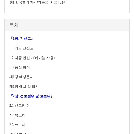
前) 한국폴리텍대학[홍성, 화성] 강사
목차
『1장. 전선로』
1.1
가공 전선로
1.2
지중 전선로(케이블 사용)
1.3 송전 방식
제1장 예상문제
제1장 해설 및 답안
『2장. 선로정수 및 코로나』
2.1
선로정수
2.2
복도체
2.3
코로나