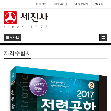
로그인
회원
가입
정보찾기
213
since 1976
MENU
자격수험서