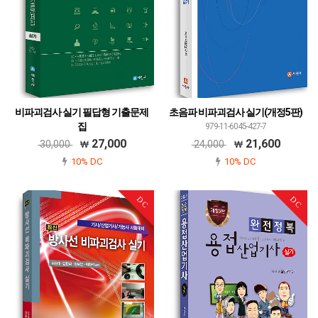
비파괴검사 실기 필답형 기출문제
초음파 비파괴검사 실기(개정5판)
집
979-11-6045-427-7
979-11-6045-528-1
27,000
21,600
30,000
24,000
10% DC
10% DC
DC
DC