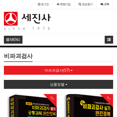
로그인
회원
가입
정보찾기
276
since 1976
MENU
비파괴검사
비파괴검사(57)
상품정렬
DC
DC