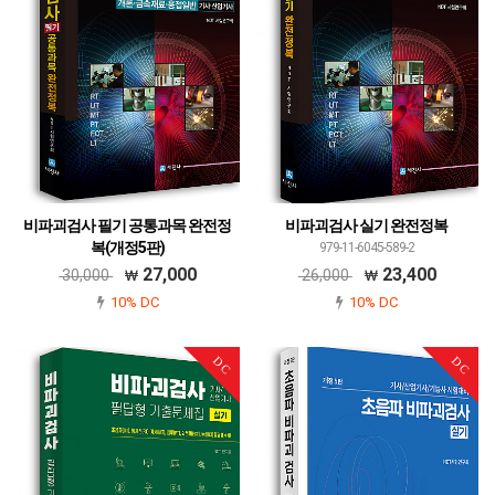
비파괴검사 필기 공통과목 완전정
비파괴검사 실기 완전정복
복(개정5판)
979-11-6045-589-2
979-11-6045-588-5
27,000
23,400
30,000
26,000
10% DC
10% DC
DC
DC