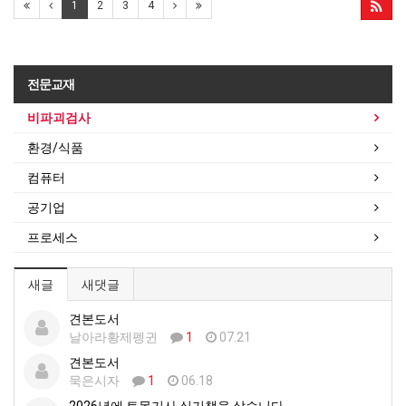
1
2
3
4
전문교재
비파괴검사
환경/식품
컴퓨터
공기업
프로세스
새글
새댓글
견본도서
날아라황제펭귄
1
07.21
견본도서
묵은시자
1
06.18
2026년에 토목기사 실기책을 샀습니다.