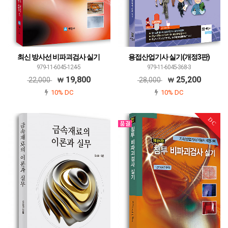
최신 방사선 비파괴검사 실기
용접산업기사 실기(개정3판)
979-11-6045-124-5
979-11-6045-368-3
19,800
25,200
22,000
28,000
10% DC
10% DC
DC