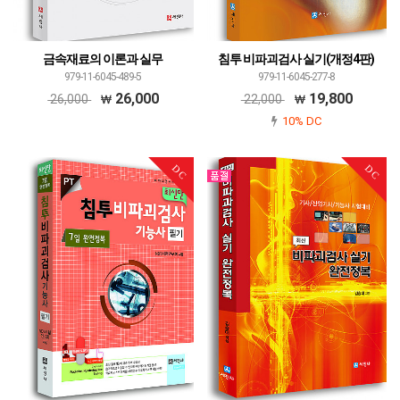
금속재료의 이론과 실무
침투 비파괴검사 실기(개정4판)
979-11-6045-489-5
979-11-6045-277-8
26,000
19,800
26,000
22,000
10% DC
DC
DC