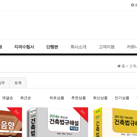
2021년 국가
재
자격수험서
단행본
회사소개
고객지원
커뮤
홈 >
건축/
실무
토목
댓글순
최근순
히트상품
추천상품
최신상품
인기상품
DC
DC