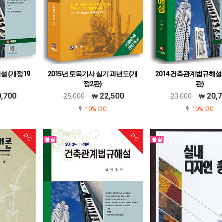
설 (개정19
2015년 토목기사 실기 과년도(개
2014 건축관계법규해설 
정2판)
판)
4-0
978-89-7121-784-9 [2판]
978-89-7121-844-0
,700
22,500
20,
25,000
23,000
10% DC
10% DC
DC
DC