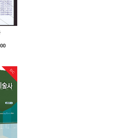
론
500
DC