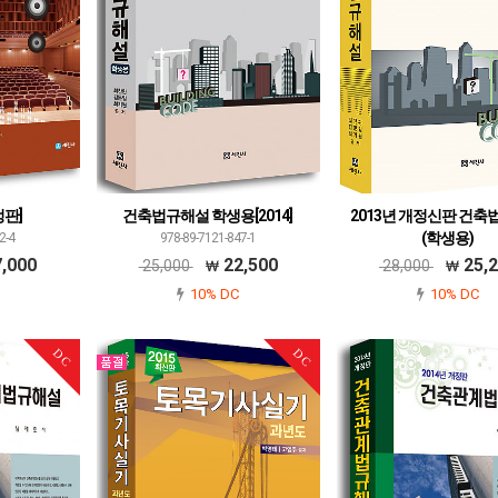
정판]
건축법규해설 학생용[2014]
2013년 개정신판 건
(학생용)
2-4
978-89-7121-847-1
978-89-7121-772-6
,000
22,500
25,
25,000
28,000
10% DC
10% DC
DC
DC