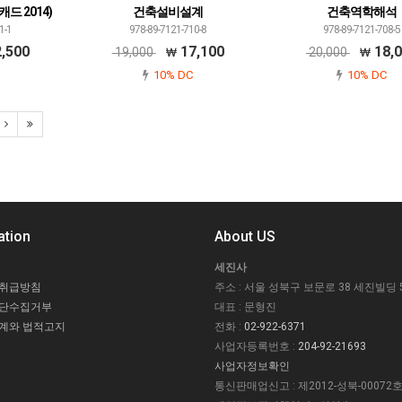
캐드 2014)
건축설비설계
건축역학해석
1-1
978-89-7121-710-8
978-89-7121-708-5
,500
17,100
18,
19,000
20,000
10% DC
10% DC
ation
About US
세진사
 취급방침
주소 : 서울 성북구 보문로 38 세진빌딩 
무단수집거부
대표 : 문형진
계와 법적고지
전화 :
02-922-6371
사업자등록번호 :
204-92-21693
사업자정보확인
통신판매업신고 : 제2012-성북-00072