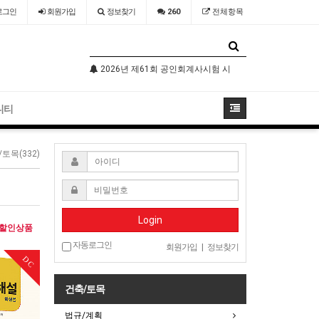
로그인
회원
가입
정보찾기
260
전체항목
기술자격검정 시행공고
2026년 제61회 공인회계사시험 시행공고
2026년 국가
니티
토목(332)
Login
할인상품
자동로그인
회원가입
|
정보찾기
DC
건축/토목
법규/계획