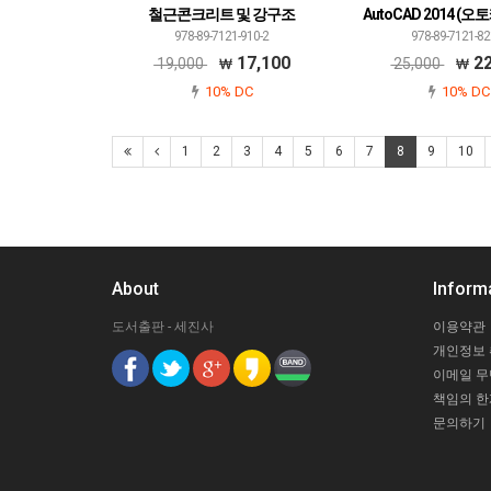
철근콘크리트 및 강구조
AutoCAD 2014 (오토
978-89-7121-910-2
978-89-7121-82
17,100
22
19,000
25,000
10% DC
10% DC
1
2
3
4
5
6
7
8
9
10
About
Inform
도서출판 - 세진사
이용약관
개인정보
이메일 
책임의 한
문의하기