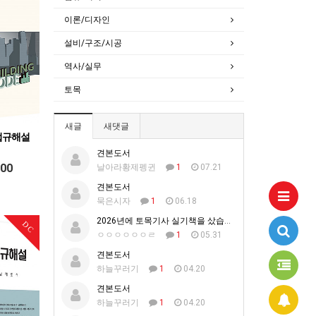
이론/디자인
설비/구조/시공
역사/실무
토목
새글
새댓글
축법규해설
견본도서
200
날아라황제펭귄
1
07.21
견본도서
묵은시자
1
06.18
2026년에 토목기사 실기책을 샀습니다.
DC
ㅇㅇㅇㅇㅇㅇㄹ
1
05.31
견본도서
하늘꾸러기
1
04.20
견본도서
하늘꾸러기
1
04.20