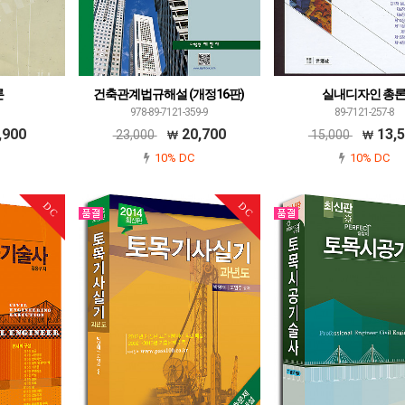
론
건축관계법규해설 (개정16판)
실내디자인 총
978-89-7121-359-9
89-7121-257-8
,900
20,700
13,
23,000
15,000
10% DC
10% DC
DC
DC