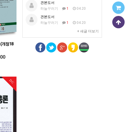
견본도서
하늘꾸러기
1
04.20
견본도서
하늘꾸러기
1
04.20
+ 새글 더보기
(개정18
700
DC