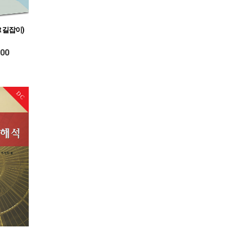
t 길잡이)
500
DC