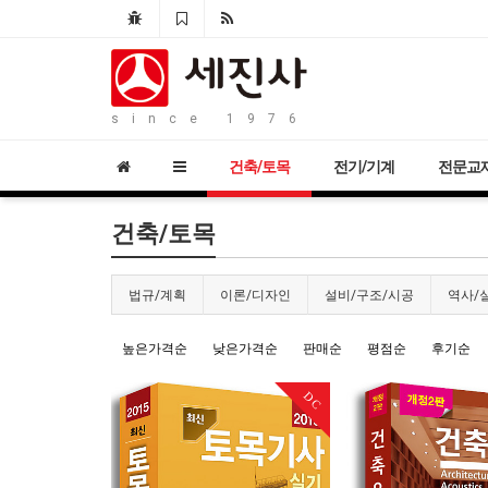
since 1976
건축/토목
전기/기계
전문교
건축/토목
법규/계획
이론/디자인
설비/구조/시공
역사/
높은가격순
낮은가격순
판매순
평점순
후기순
DC