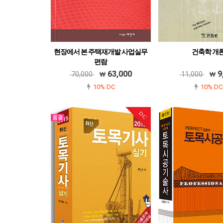
현장에서 본 주택재개발 사업실무
건축학 개
편람
978-89-7121-715-3
63,000
9
70,000
11,000
10% DC
10% DC
DC