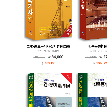
2015년 토목기사 실기 (개정2판)
건축음향 [개
978-89-7121-870-9
978-89-7121-86
36,000
27
40,000
30,000
10% DC
10% DC
DC