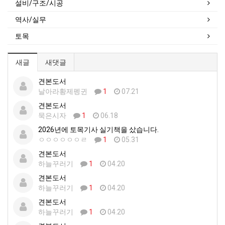
설비/구조/시공
역사/실무
토목
새글
새댓글
견본도서
날아라황제펭귄
1
07.21
견본도서
묵은시자
1
06.18
2026년에 토목기사 실기책을 샀습니다.
ㅇㅇㅇㅇㅇㅇㄹ
1
05.31
견본도서
하늘꾸러기
1
04.20
견본도서
하늘꾸러기
1
04.20
견본도서
하늘꾸러기
1
04.20