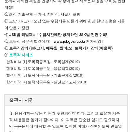
문제와 자세한 해설을 반영하여 각 장에 걸쳐 새로운 내용을 수록 및 완전
개정!!
② 최신 기출문제 국가직, 지방직, 서울시 포함
③ 오답 0% 교재! 오답 없는 수험서를 만들기 위해 한땀 한땀 심혈을 기울
여 만든 개정판
④
JSK법 해법제시! 수업시간에만 공개하던 JSK법 전면수록!
⑤ 토목직 공무원 합격메카!! [
www.jskgosi.co.kr
저자직강]
⑥
토목직강의 (jsk고시, 에듀윌, 윌비스), 토목기사 강의(배울학)
⑦
토목직 시리즈
합격비책 [1] 토목직공무원 - 토목설계(2019)
합격비책 [2] 토목직공무원 - 응용역학(2019)
합격비책 [3] 토목직공무원 - 기출문제집(2019)
합격비책 [4] 토목직공무원 - 실전모의고사(2019)
출판사 서평
1. 응용역학은 많은 이해가 수반되어야 한다. 그리고 필요한 기본
적 내용들은 암기가 필수이다. 이 과목은 단순한 암기도 필요하지
만 응용문제에 대응할 수 있도록 철저한 이해가 선행되도록 만들었