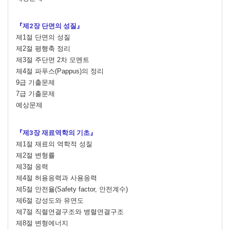
『제2장 단면의 성질』
제1절 단면의 성질
제2절 평행축 정리
제3절 주단면 2차 모멘트
제4절 파푸스(Pappus)의 정리
9급 기출문제
7급 기출문제
예상문제
『제3장 재료역학의 기초』
제1절 재료의 역학적 성질
제2절 변형률
제3절 응력
제4절 허용응력과 사용응력
제5절 안전율(Safety factor, 안전계수)
제6절 강성도와 유연도
제7절 직렬연결구조와 병렬연결구조
제8절 변형에너지