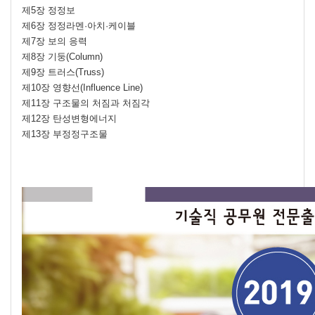
제5장 정정보
제6장 정정라멘·아치·케이블
제7장 보의 응력
제8장 기둥(Column)
제9장 트러스(Truss)
제10장 영향선(Influence Line)
제11장 구조물의 처짐과 처짐각
제12장 탄성변형에너지
제13장 부정정구조물