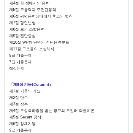
제4절 한 점에서의 응력
제5절 주응력과 주전단응력
제6절 평면응력상태에서 후크의 법칙
제7절 평면변형
제8절 보의 조합응력
제9절 전단중심
제10절 WF형 단면의 전단응력분포
제11절 구조물의 소성해석
9급 기출문제
7급 기출문제
예상문제
『제8장 기둥(Column)』
제1절 기둥의 개요
제2절 단주
제3절 장주
제4절 도심축하중을 받는 장주의 오일러 좌굴이론
제5절 Secant 공식
제6절 강체기둥
9급 기출문제