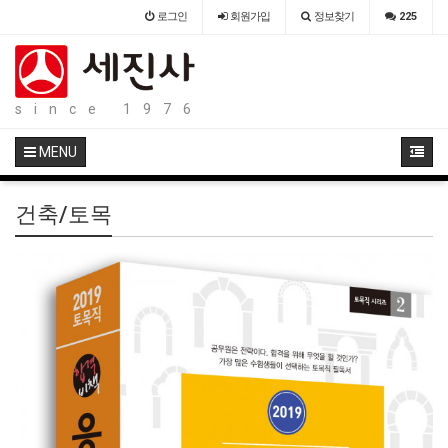
로그인
회원
가입
정보찾기
225
since 1976
MENU
건축/토목