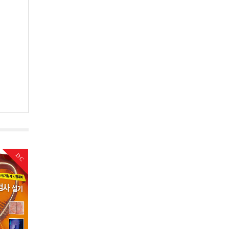
DC
DC