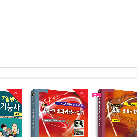
DC
DC