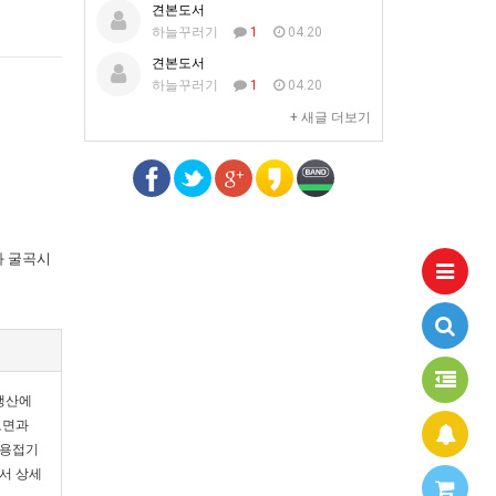
견본도서
하늘꾸러기
1
04.20
견본도서
하늘꾸러기
1
04.20
+ 새글 더보기
과 굴곡시
품생산에
도면과
 용접기
서 상세