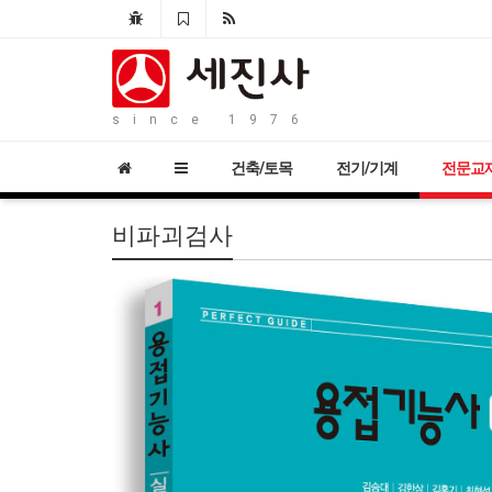
since 1976
건축/토목
전기/기계
전문교
비파괴검사