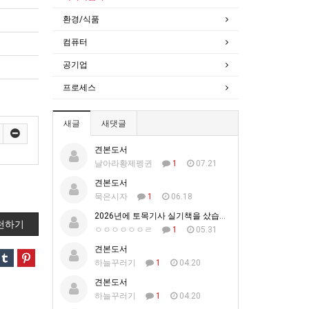
환경/식품
컴퓨터
공기업
프로세스
새글
새댓글
견본도서
날아라황제펭귄
1
07.21
견본도서
묵은시자
1
06.18
2026년에 토목기사 실기책을 샀습니다.
천하기
ㅇㅇㅇㅇㅇㅇㄹ
1
05.31
견본도서
하늘꾸러기
1
04.20
견본도서
하늘꾸러기
1
04.20