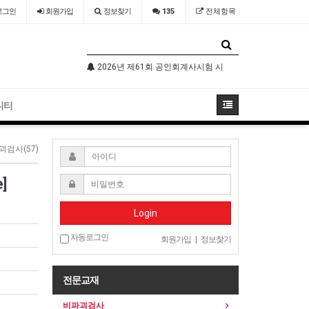
로그인
회원
가입
정보찾기
135
전체항목
기술자격검정 시행공고
2026년 제61회 공인회계사시험 시행공고
2026년 국가
니티
괴검사(57)
]
Login
자동로그인
회원가입
|
정보찾기
전문교재
비파괴검사