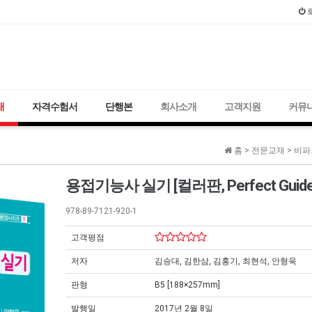
2021년 국가
재
자격수험서
단행본
회사소개
고객지원
커뮤
홈 >
전문교재
>
비파
용접기능사 실기 [컬러판, Perfect Guide
978-89-7121-920-1
고객평점
저자
김승대, 김한삼, 김홍기, 최현석, 안형욱
판형
B5 [188×257mm]
발행일
2017년 2월 8일