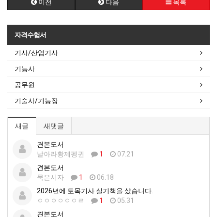
이전
다음
목록
자격수험서
기사/산업기사
기능사
공무원
기술사/기능장
새글
새댓글
견본도서
날아라황제펭귄
1
07.21
견본도서
묵은시자
1
06.18
2026년에 토목기사 실기책을 샀습니다.
ㅇㅇㅇㅇㅇㅇㄹ
1
05.31
견본도서