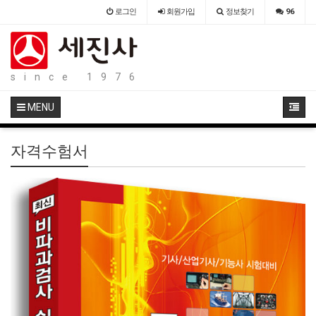
로그인
회원
가입
정보찾기
96
since 1976
MENU
자격수험서