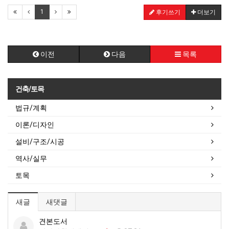
1
후기쓰기
더보기
이전
다음
목록
건축/토목
법규/계획
이론/디자인
설비/구조/시공
역사/실무
토목
새글
새댓글
견본도서