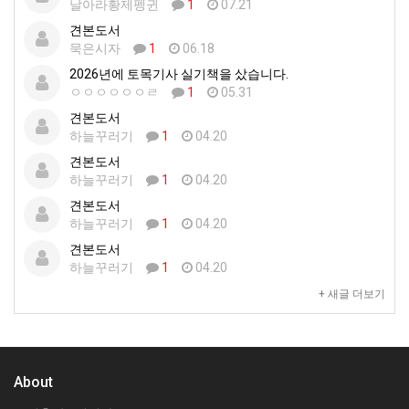
날아라황제펭귄
1
07.21
견본도서
묵은시자
1
06.18
2026년에 토목기사 실기책을 샀습니다.
ㅇㅇㅇㅇㅇㅇㄹ
1
05.31
견본도서
하늘꾸러기
1
04.20
견본도서
하늘꾸러기
1
04.20
견본도서
하늘꾸러기
1
04.20
견본도서
하늘꾸러기
1
04.20
+ 새글 더보기
About