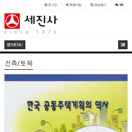
로그인
회원
가입
정보찾기
68
since 1976
MENU
건축/토목