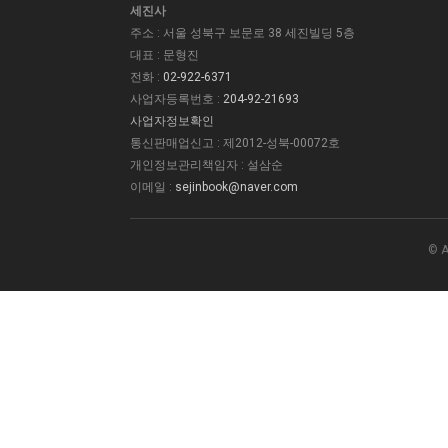
세진사
주소 : 서울 성북구 보문로 38 세진빌딩 5층
대표 : 문형진
전화 :
02-922-6371
사업자등록번호 :
204-92-21693
사업자정보확인
통신판매업신고 : 제2012-성북-00072호
개인정보관리책임자 : 설삼순
이메일 :
sejinbook@naver.com
©
A