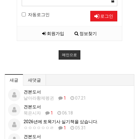
자동로그인
로그인
회원가입
정보찾기
메인으로
새글
새댓글
견본도서
날아라황제펭귄
1
07.21
견본도서
묵은시자
1
06.18
2026년에 토목기사 실기책을 샀습니다.
ㅇㅇㅇㅇㅇㅇㄹ
1
05.31
견본도서