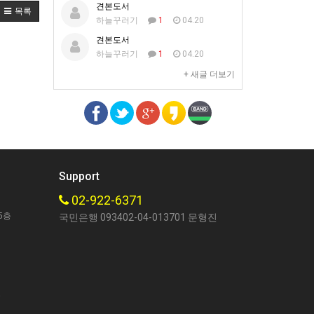
견본도서
목록
하늘꾸러기
1
04.20
견본도서
하늘꾸러기
1
04.20
+ 새글 더보기
Support
02-922-6371
5층
국민은행 093402-04-013701 문형진
호