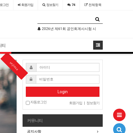
로그인
회원
가입
정보찾기
74
전체항목
기술자격검정 시행공고
2026년 제61회 공인회계사시험 시행공고
2026년 국가
니티
sejinsa
Login
자동로그인
회원가입
|
정보찾기
커뮤니티
공지사항