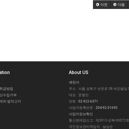
이전
다음
ation
About US
세진사
 취급방침
주소 : 서울 성북구 보문로 38 세진빌딩 
무단수집거부
대표 : 문형진
계와 법적고지
전화 :
02-922-6371
사업자등록번호 :
204-92-21693
사업자정보확인
통신판매업신고 : 제2012-성북-00072
개인정보관리책임자 : 설삼순