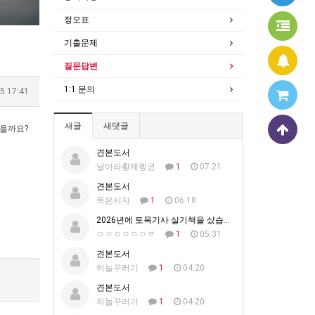
정오표
기출문제
질문답변
1:1 문의
5 17:41
새글
새댓글
있을까요?
견본도서
날아라황제펭귄
1
07.21
견본도서
묵은시자
1
06.18
2026년에 토목기사 실기책을 샀습니다.
ㅇㅇㅇㅇㅇㅇㄹ
1
05.31
견본도서
하늘꾸러기
1
04.20
견본도서
하늘꾸러기
1
04.20